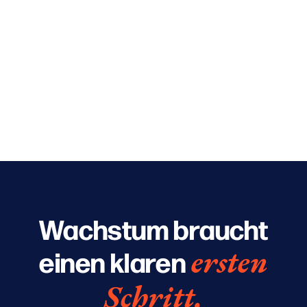
mesaquince
Wachstum braucht
ersten
einen klaren
Schritt.