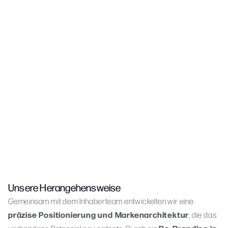
Rekordumsatzwoche im ersten Monat nach Relaunch
Konstanter Anstieg der Reservierungen und Eventbuchungen
Klare Markenarchitektur mit drei Geschäftsfeldern
Wahrnehmbare Steigerung von Markenwert und
Gästezufriedenheit
Unsere Herangehensweise
Gemeinsam mit dem Inhaberteam entwickelten wir eine
präzise Positionierung und Markenarchitektur
, die das