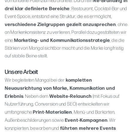
Re-Branding in
vorhandene Potenzial neu ordnete. Durch ein
drei klar definierte Bereiche
: Restaurant, Cocktail-Bar und
Event-Space, entstand eine Struktur, die es ermöglicht,
verschiedene Zielgruppen gezielt anzusprechen
, ohne
an Markenkonsistenz zu verlieren. Parallel dazu gestalteten wir
Marketing- und Kommunikationsstrategie
eine
, die die
Stärken von Mangal sichtbar macht und die Marke langfristig
auf stabile Beine stellt.
Unsere Arbeit
kompletten
Wir begleiteten Mangal bei der
Neuausrichtung von Marke, Kommunikation und
Erlebnis
Website-Relaunch
. Neben dem
(mit Fokus auf
Nutzerführung, Conversion und SEO) entwickelten wir
Print-Materialien
umfangreiche
, Menü- und Barkarten,
Event-Kampagnen
Außenbeschilderungen sowie
. Wir
führten mehrere Events
konzipierten, bewarben und