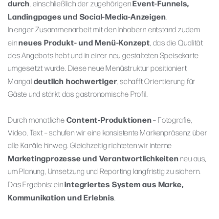
durch
Event-Funnels,
, einschließlich der zugehörigen
Landingpages und Social-Media-Anzeigen
.
In enger Zusammenarbeit mit den Inhabern entstand zudem
neues Produkt- und Menü-Konzept
ein
, das die Qualität
des Angebots hebt und in einer neu gestalteten Speisekarte
umgesetzt wurde. Diese neue Menüstruktur positioniert
deutlich hochwertiger
Mangal
, schafft Orientierung für
Gäste und stärkt das gastronomische Profil.
Content-Produktionen
Durch monatliche
– Fotografie,
Video, Text – schufen wir eine konsistente Markenpräsenz über
alle Kanäle hinweg. Gleichzeitig richteten wir interne
Marketingprozesse und Verantwortlichkeiten
neu aus,
um Planung, Umsetzung und Reporting langfristig zu sichern.
integriertes System aus Marke,
Das Ergebnis: ein
Kommunikation und Erlebnis
.