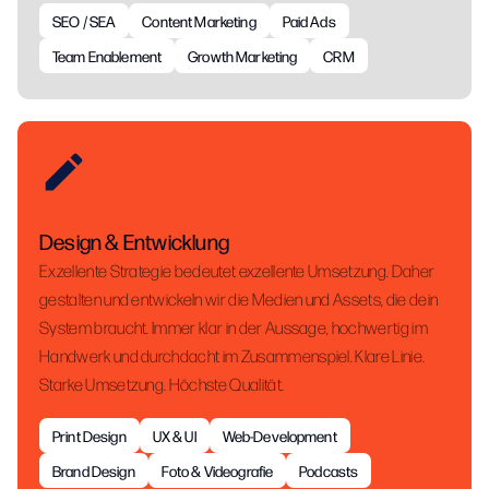
SEO / SEA
Content Marketing
Paid Ads
Team Enablement
Growth Marketing
CRM
Design & Entwicklung
Exzellente Strategie bedeutet exzellente Umsetzung. Daher
gestalten und entwickeln wir die Medien und Assets, die dein
System braucht. Immer klar in der Aussage, hochwertig im
Handwerk und durchdacht im Zusammenspiel. Klare Linie.
Starke Umsetzung. Höchste Qualität.
Print Design
UX & UI
Web-Development
Brand Design
Foto & Videografie
Podcasts