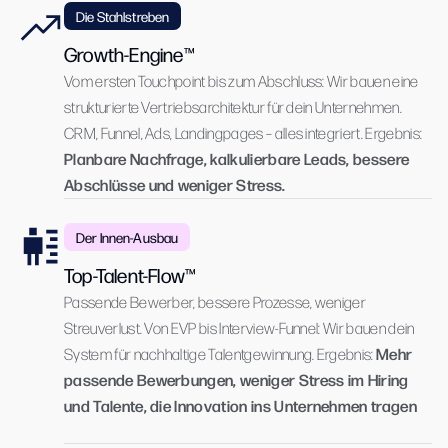
Die Stahlstreben
Growth-Engine™
Vom ersten Touchpoint bis zum Abschluss: Wir bauen eine
strukturierte Vertriebsarchitektur für dein Unternehmen.
CRM, Funnel, Ads, Landingpages – alles integriert. Ergebnis:
Planbare Nachfrage, kalkulierbare Leads, bessere
Abschlüsse und weniger Stress.
Der Innen-Ausbau
Top-Talent-Flow™
Passende Bewerber, bessere Prozesse, weniger
Streuverlust. Von EVP bis Interview-Funnel: Wir bauen dein
Mehr
System für nachhaltige Talentgewinnung. Ergebnis:
passende Bewerbungen, weniger Stress im Hiring
und Talente, die Innovation ins Unternehmen tragen