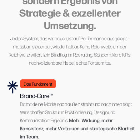
Strategie & exzellenter
Umsetzung.
Jedes System, das wir bauen, ist auf Performance ausgelegt –
messbar, steuerbar, wiederholbar. Keine Reichweite um der
Reichweite willen, kein Blindflug im Recruiting. Sondern: klare KPIs,
nachvollziehbare Hebel, echte Fortschritte.
Das Fundament
Brand-Core™
Damit deine Marke nach außen strahlt und nach innen trägt.
Wir schaffen Struktur in Positionierung, Design und
Mehr Wirkung, mehr
Kommunikation. Ergebnis:
Konsistenz, mehr Vertrauen und strategische Klarheit
im Team.