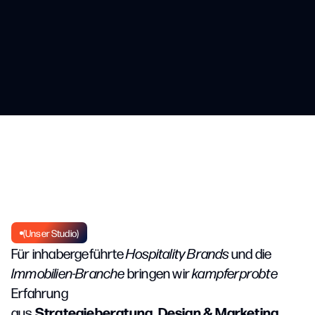
Für Hospitality Brands
Book a Free Call
Für die Immobilien-Branche
Our Projects
(Unser Studio)
Für inhabergeführte
Hospitality Brands
und die
Immobilien-Branche
bringen wir
kampferprobte
Erfahrung
Strategieberatung, Design & Marketing
aus