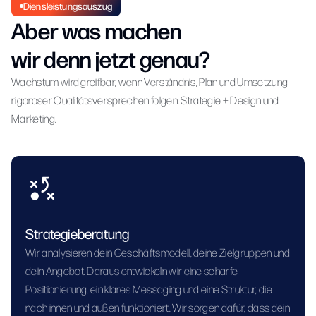
Diensleistungsauszug
Aber was machen
wir denn jetzt genau?
Wachstum wird greifbar, wenn Verständnis, Plan und Umsetzung
rigoroser Qualitätsversprechen folgen. Strategie + Design und
Marketing.
Strategieberatung
Wir analysieren dein Geschäftsmodell, deine Zielgruppen und
dein Angebot. Daraus entwickeln wir eine scharfe
Positionierung, ein klares Messaging und eine Struktur, die
nach innen und außen funktioniert. Wir sorgen dafür, dass dein