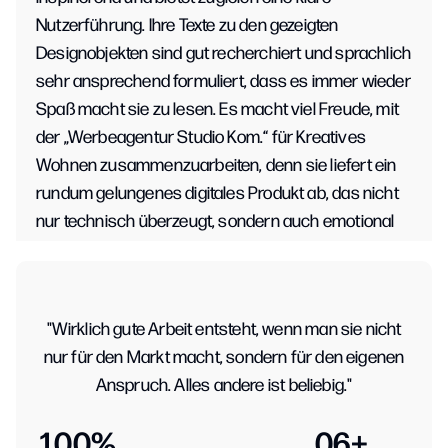
Nutzerführung. Ihre Texte zu den gezeigten
Designobjekten sind gut recherchiert und sprachlich
4
4
sehr ansprechend formuliert, dass es immer wieder
Spaß macht sie zu lesen. Es macht viel Freude, mit
2
2
der „Werbeagentur Studio Kom.“ für Kreatives
8
8
Wohnen zusammenzuarbeiten, denn sie liefert ein
rundum gelungenes digitales Produkt ab, das nicht
6
6
nur technisch überzeugt, sondern auch emotional
3
3
anspricht.DANKE
0
0
2
2
"Wirklich gute Arbeit entsteht, wenn man sie nicht
Phillip Selzle
7
7
nur für den Markt macht, sondern für den eigenen
Gründer bei Kaspar Schmauser
Anspruch. Alles andere ist beliebig."
4
4
Super Truppe! Immer voll zufrieden gewesen.
1
00
%
0
6
+